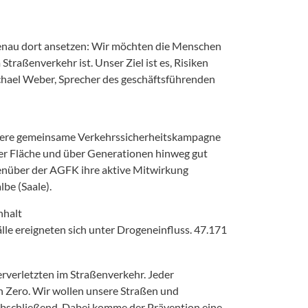
 genau dort ansetzen: Wir möchten die Menschen
raßenverkehr ist. Unser Ziel ist es, Risiken
ichael Weber, Sprecher des geschäftsführenden
nsere gemeinsame Verkehrssicherheitskampagne
 der Fläche und über Generationen hinweg gut
genüber der AGFK ihre aktive Mitwirkung
be (Saale).
nhalt
le ereigneten sich unter Drogeneinfluss. 47.171
erverletzten im Straßenverkehr. Jeder
on Zero. Wir wollen unsere Straßen und
s abschließend. Dabei komme der Prävention eine