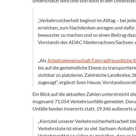
unterschätzt wird und sich doch in den Unfallstati
„Verkehrssicherheit beginnt im Alltag – bei j
erreichen, zum Nachdenken anregen und dafür se
bewusster zu machen und so einen Beitrag dazu
Vorstands des ADAC Niedersachsen/Sachsen-A
„Als
Arbeitsgemeinschaft Fahrradfreundliche 
bis auf die gemeindliche Ebene zu transportier
sichtbar zu platzieren. Zahlreiche Landkreise
zugesagt“, ergänzt Sven Hause, Vorstandsvorsi
Ein Blick auf die aktuellen Zahlen unterstreicht 
insgesamt 71.054 Verkehrsunfälle gemeldet. Daru
Unfälle fanden innerorts statt, 19.346 außerorts
„Kernziel unserer Verkehrssicherheitsarbeit bl
Verkehrstote ist einer zu viel. Sachsen-Anhalt
Verkehrsmittel so sicher zu gestalten, dass es