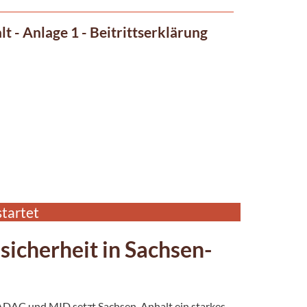
 - Anlage 1 - Beitrittserklärung
tartet
icherheit in Sachsen-
ADAC
und
MID
setzt Sachsen-Anhalt ein starkes