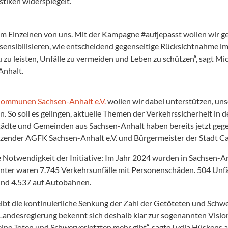
stiken widerspiegelt.
edem Einzelnen von uns. Mit der Kampagne #aufjepasst wollen wir
nsibilisieren, wie entscheidend gegenseitige Rücksichtnahme im St
 zu leisten, Unfälle zu vermeiden und Leben zu schützen“, sagt M
nhalt.
Kommunen Sachsen-Anhalt e.V.
wollen wir dabei unterstützen, u
en. So soll es gelingen, aktuelle Themen der Verkehrssicherheit in
, Städte und Gemeinden aus Sachsen-Anhalt haben bereits jetzt ge
tzender AGFK Sachsen-Anhalt e.V. und Bürgermeister der Stadt Cal
die Notwendigkeit der Initiative: Im Jahr 2024 wurden in Sachsen-A
nter waren 7.745 Verkehrsunfälle mit Personenschäden. 504 Unfäl
 und 4.537 auf Autobahnen.
eibt die kontinuierliche Senkung der Zahl der Getöteten und Schw
s Landesregierung bekennt sich deshalb klar zur sogenannten Visi
 keine Toten und Schwerverletzten mehr gibt“, sagte Lydia Hüsken