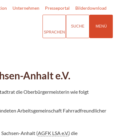
tion
Unternehmen
Presseportal
Bilderdownload
SUCHE
MENÜ
SPRACHEN
sen-Anhalt e.V.
tadtrat die Oberbürgermeisterin wie folgt
ündeten Arbeitsgemeinschaft Fahrradfreundlicher
 Sachsen-Anhalt (
AGFK LSA e.V.
) die