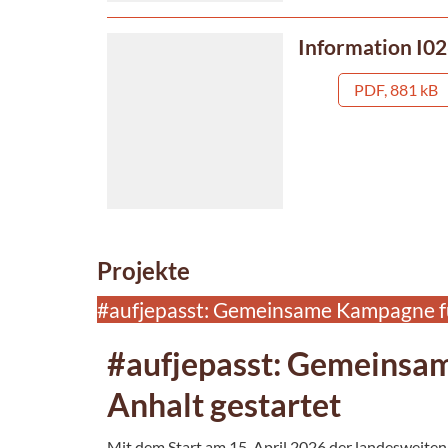
Information I02
PDF, 881 kB
Projekte
#aufjepasst: Gemeinsame Kampagne für
#aufjepasst: Gemeinsam
Anhalt gestartet
Mit dem Start am 15. April 2026 der landesweite