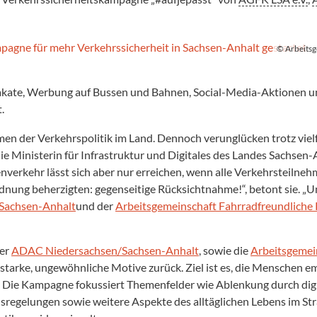
© Arbeitsg
kate, Werbung auf Bussen und Bahnen, Social-Media-Aktionen und
t.
emen der Verkehrspolitik im Land. Dennoch verunglücken trotz vi
ie Ministerin für Infrastruktur und Digitales des Landes Sachsen-
verkehr lässt sich aber nur erreichen, wenn alle Verkehrsteiln
nung beherzigten: gegenseitige Rücksichtnahme!“, betont sie. „U
Sachsen-Anhalt
und der
Arbeitsgemeinschaft Fahrradfreundlic
der
ADAC Niedersachsen/Sachsen-Anhalt
, sowie die
Arbeitsgemei
starke, ungewöhnliche Motive zurück. Ziel ist es, die Menschen 
n. Die Kampagne fokussiert Themenfelder wie Ablenkung durch di
egelungen sowie weitere Aspekte des alltäglichen Lebens im Str