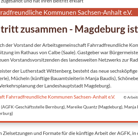
ugesandt und hat ihren Beitritt erklärt
rradfreundliche Kommunen Sachsen-Anhalt e.V.
tritt zusammen - Magdeburg ist
 sich der Vorstand der Arbeitsgemeinschaft Fahrradfreundliche Ko
itzung im Rathaus von Calbe (Saale). Gastgeber war Bürgermeiste
en Vorstandsvorsitzenden des landesweiten Netzwerks zur Rad
meister der Lutherstadt Wittenberg, besteht das neue sechsköpfi
erle), Mücheln (künftige Bauamtsleiterin Manja Baudis), Schöneb
Verkehrsplanung der Landeshauptstadt Magdeburg).
© Arbeit
rx (AGFK-Geschäftsstelle Bernburg), Mareike Quantz (Magdeburg), Manja
erburg)
m Zielsetzungen und Formate für die künftige Arbeit der AGFK, i