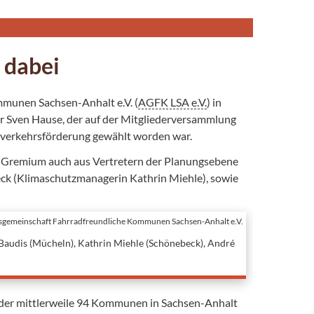
 dabei
mmunen Sachsen-Anhalt e.V. (
AGFK LSA e.V.
) in
r Sven Hause, der auf der Mitgliederversammlung
verkehrsförderung gewählt worden war.
ge Gremium auch aus Vertretern der Planungsebene
eck (Klimaschutzmanagerin Kathrin Miehle), sowie
sgemeinschaft Fahrradfreundliche Kommunen Sachsen-Anhalt e.V.
 Baudis (Mücheln), Kathrin Miehle (Schönebeck), André
n der mittlerweile 94 Kommunen in Sachsen-Anhalt