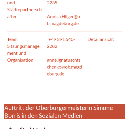
und
2235
Städtepartnersch
aften
Annica.Hilger@o
b.magdeburg.de
Team
+49 391 540-
Detailansicht
Sitzungsmanage
2282
ment und
Organisation
anne.ignatuschts
chenko@ob.magd
eburg.de
Auftritt der Oberbürgermeisterin Simone
Borris in den Sozialen Medien