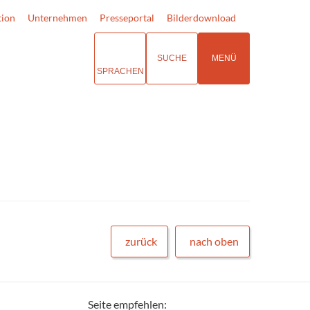
tion
Unternehmen
Presseportal
Bilderdownload
SUCHE
MENÜ
SPRACHEN
zurück
nach oben
Seite empfehlen: