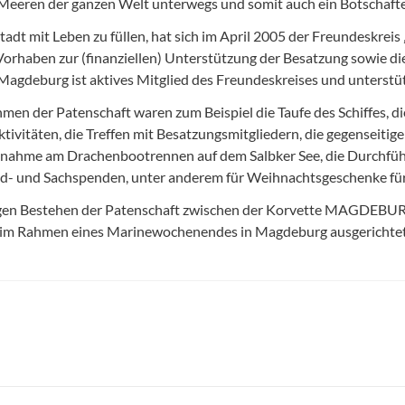
eeren der ganzen Welt unterwegs und somit auch ein Botschafter
tadt mit Leben zu füllen, hat sich im April 2005 der Freundeskr
orhaben zur (finanziellen) Unterstützung der Besatzung sowie di
gdeburg ist aktives Mitglied des Freundeskreises und unterstütz
en der Patenschaft waren zum Beispiel die Taufe des Schiffes, d
vitäten, die Treffen mit Besatzungsmitgliedern, die gegenseiti
ahme am Drachenbootrennen auf dem Salbker See, die Durchführ
d- und Sachspenden, unter anderem für Weihnachtsgeschenke für 
ährigen Bestehen der Patenschaft zwischen der Korvette MAGDEBU
 im Rahmen eines Marinewochenendes in Magdeburg ausgerichte