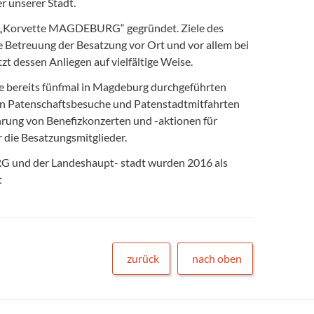
 unserer Stadt.
eis „Korvette MAGDEBURG“ gegründet. Ziele des
e Betreuung der Besatzung vor Ort und vor allem bei
t dessen Anliegen auf vielfältige Weise.
ie bereits fünfmal in Magdeburg durchgeführten
gen Patenschaftsbesuche und Patenstadtmitfahrten
ung von Benefizkonzerten und -aktionen für
die Besatzungsmitglieder.
RG und der Landeshaupt- stadt wurden 2016 als
t
zurück
nach oben