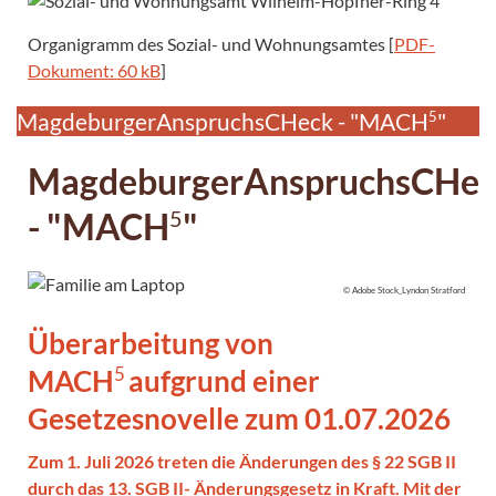
Organigramm des Sozial- und Wohnungsamtes [
PDF-
Dokument: 60 kB
]
MagdeburgerAnspruchsCHeck - "MACH
5
"
MagdeburgerAnspruchsCHe
- "MACH
"
5
© Adobe Stock_Lyndon Stratford
Überarbeitung von
MACH
aufgrund einer
5
Gesetzesnovelle zum 01.07.2026
Zum 1. Juli 2026 treten die Änderungen des § 22 SGB II
durch das 13. SGB II- Änderungsgesetz in Kraft. Mit der