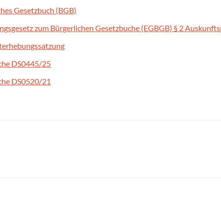
ches Gesetzbuch (BGB)
ngsgesetz zum Bürgerlichen Gesetzbuche (EGBGB) § 2 Auskunfts
terhebungssatzung
che DS0445/25
che DS0520/21