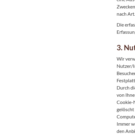
Zwecken 
nach Art. 
Die erfa
Erfassung
3. Nu
Wir verw
Nutzer/I
Besucher
Festplat
Durch di
von Ihne
Cookie-N
gelöscht
Computer
Immer we
den Anbi