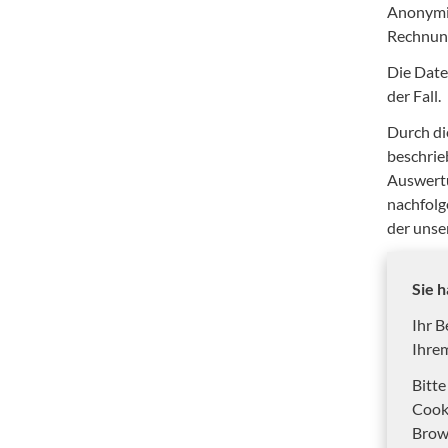
Anonymis
Rechnung
Die Date
der Fall.
Durch di
beschrie
Auswertu
nachfolg
der unse
Sie h
Ihr B
Ihre
Bitte
Cook
Brow