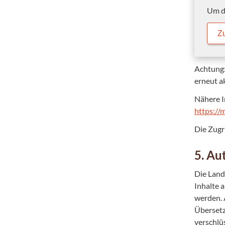
Um da
Z
Achtung:
erneut a
Nähere I
https://
Die Zugr
5. Au
Die Lan
Inhalte 
werden. 
Übersetz
verschlü