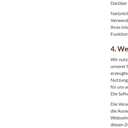
Darüber 
Natürlic
Verwendu
Ihres In
Funktion
4. W
Wir nutz
unserer 
erzeugte
Nutzungs
für uns 
Die Soft
Die Vera
die Ausw
Webseite
diesen Z