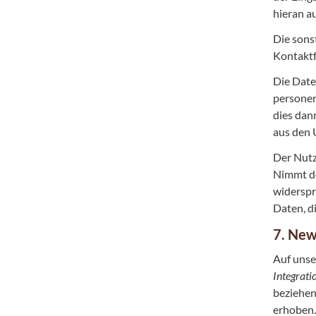
hieran a
Die sons
Kontaktf
Die Date
personen
dies dan
aus den 
Der Nutz
Nimmt de
widerspr
Daten, d
7. New
Auf unse
Integrat
beziehen
erhoben.