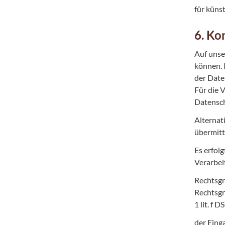
für künst
6. Ko
Auf unse
können. 
der Date
Für die 
Datensch
Alternat
übermitt
Es erfol
Verarbei
Rechtsgru
Rechtsgr
1 lit. f
der Eing