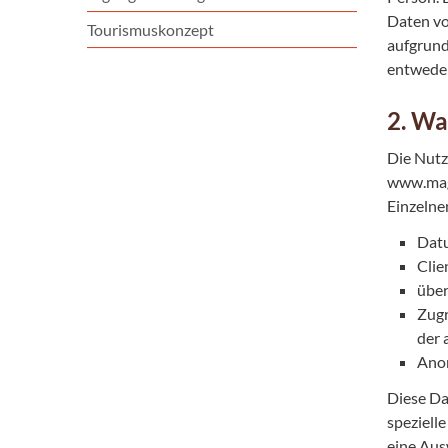
Daten vo
Tourismuskonzept
aufgrund
entweder
2. Wa
Die Nutz
www.magd
Einzelne
Datu
Clie
über
Zugr
der 
Anon
Diese Da
speziell
eine Ausw