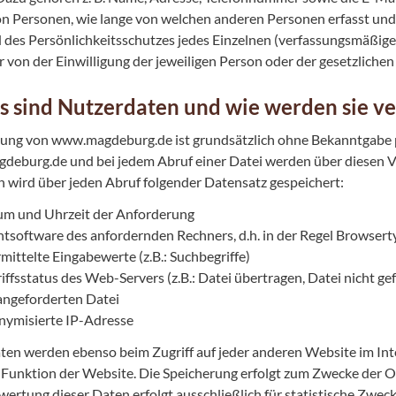
n Personen, wie lange von welchen anderen Personen erfasst und
 des Persönlichkeitsschutzes jedes Einzelnen (verfassungsmäßige
 von der Einwilligung der jeweiligen Person oder der gesetzlich
s sind Nutzerdaten und wie werden sie ve
ung von www.magdeburg.de ist grundsätzlich ohne Bekanntgabe p
eburg.de und bei jedem Abruf einer Datei werden über diesen Vor
n wird über jeden Abruf folgender Datensatz gespeichert:
m und Uhrzeit der Anforderung
ntsoftware des anfordernden Rechners, d.h. in der Regel Browse
mittelte Eingabewerte (z.B.: Suchbegriffe)
iffsstatus des Web-Servers (z.B.: Datei übertragen, Datei nicht
angeforderten Datei
ymisierte IP-Adresse
ten werden ebenso beim Zugriff auf jeder anderen Website im Inter
e Funktion der Website. Die Speicherung erfolgt zum Zwecke der 
ertung dieser Daten erfolgt ausschließlich für statistische Zwecke