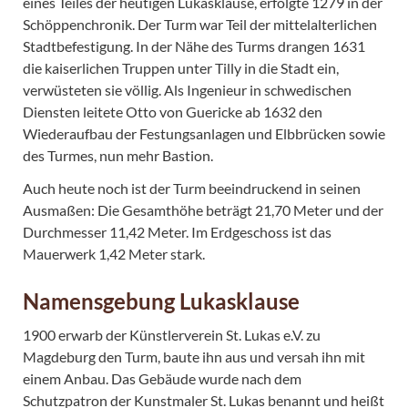
eines Teiles der heutigen Lukasklause, erfolgte 1279 in der
Schöppenchronik. Der Turm war Teil der mittelalterlichen
Stadtbefestigung. In der Nähe des Turms drangen 1631
die kaiserlichen Truppen unter Tilly in die Stadt ein,
verwüsteten sie völlig. Als Ingenieur in schwedischen
Diensten leitete Otto von Guericke ab 1632 den
Wiederaufbau der Festungsanlagen und Elbbrücken sowie
des Turmes, nun mehr Bastion.
Auch heute noch ist der Turm beeindruckend in seinen
Ausmaßen: Die Gesamthöhe beträgt 21,70 Meter und der
Durchmesser 11,42 Meter. Im Erdgeschoss ist das
Mauerwerk 1,42 Meter stark.
Namensgebung Lukasklause
1900 erwarb der Künstlerverein St. Lukas e.V. zu
Magdeburg den Turm, baute ihn aus und versah ihn mit
einem Anbau. Das Gebäude wurde nach dem
Schutzpatron der Kunstmaler St. Lukas benannt und heißt