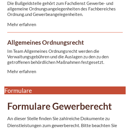
Hundehaltung
Die Bußgeldstelle gehört zum Fachdienst Gewerbe- und
...
allgemeine Ordnungsangelegenheiten des Fachbereiches
Ordnung.und Gewerbeangelegenheiten.
Oft kommt es zu Verwechslungen mit der Zentralen ...
Mehr erfahren
Der Bereich Gewerbeangelegenheiten befasst sich mit:
Allgemeines Ordnungsrecht
Gewerbeanzeigen An-, Ab- und Ummeldung
Im Team Allgemeines Ordnungsrecht werden die
...
Verwaltungsgebühren und die Auslagen zu den zu den
getroffenen behördlichen Maßnahmen festgesetzt.
Mehr erfahren
Formulare
Formulare Gewerberecht
An dieser Stelle finden Sie zahlreiche Dokumente zu
Dienstleistungen zum gewerberecht. Bitte beachten Sie