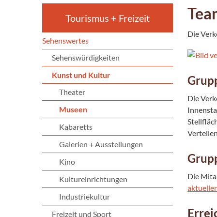
Tea
Tourismus + Freizeit
Die Verk
Sehenswertes
Sehenswürdigkeiten
Kunst und Kultur
Grupp
Theater
Die Verk
Museen
Innensta
Stellflä
Kabaretts
Verteile
Galerien + Ausstellungen
Grup
Kino
Die Mita
Kultureinrichtungen
aktuelle
Industriekultur
Errei
Freizeit und Sport