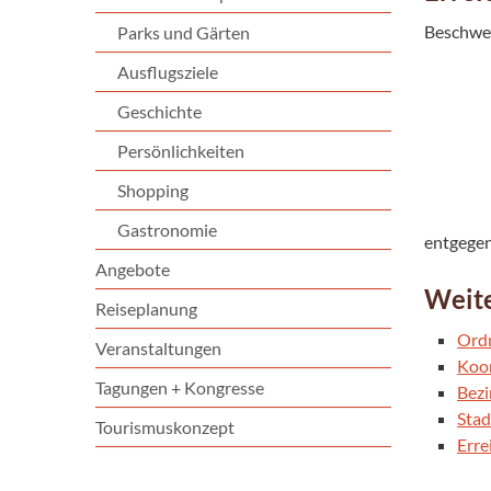
Beschwer
Parks und Gärten
Ausflugsziele
Geschichte
Persönlichkeiten
Shopping
Gastronomie
entgegen
Angebote
Weite
Reiseplanung
Ord
Veranstaltungen
Koo
Tagungen + Kongresse
Bezi
Sta
Tourismuskonzept
Erre