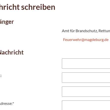
richt schreiben
änger
Amt für Brandschutz, Rettu
Feuerwehr@magdeburg.de
Nachricht
t:
dresse:
*