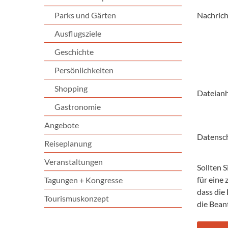
Parks und Gärten
Nachrich
Ausflugsziele
Geschichte
Persönlichkeiten
Shopping
Dateian
Gastronomie
Angebote
Datensc
Reiseplanung
Veranstaltungen
Sollten 
für eine
Tagungen + Kongresse
dass die
Tourismuskonzept
die Bean