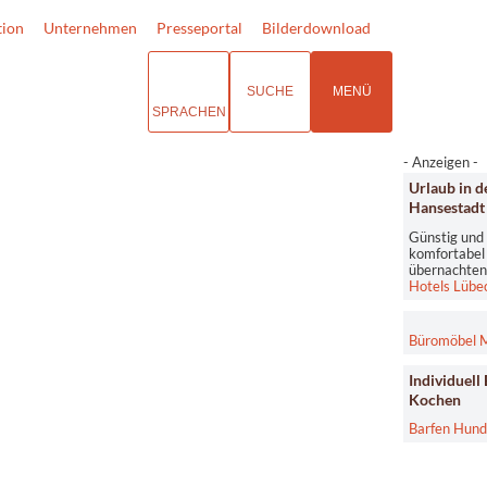
tion
Unternehmen
Presseportal
Bilderdownload
SUCHE
MENÜ
SPRACHEN
- Anzeigen -
Urlaub in d
Hansestadt
Günstig und
komfortabel
übernachten
Hotels Lübe
Büromöbel 
Individuell
Kochen
Barfen Hun