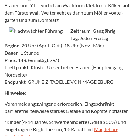
Frauen und führt vorbei am Wachturm Kiek in die Köken auf
dem Fürsten­wall. Weiter geht es dann zum Möllen­vogtei­
garten und zum Domplatz.
Zeitraum
: Ganzjährig
Tag
: Jeden Freitag
Beginn
: 20 Uhr (April–Okt.), 18 Uhr (Nov.–Mär.)
Dauer
: 1 Stunde
Preis
: 14 € (ermäßigt 9 €*)
Treffpunkt
: Kloster Unser Lieben Frauen (Haupteingang
Nordseite)
Endpunkt
: GRÜNE ZITADELLE VON MAGDEBURG
Hinweise
:
Voranmeldung zwingend erforderlich! Eingeschränkt
barrierefrei: teilweise starkes Gefälle und Kopfsteinpflaster.
*Kinder (4-14 Jahre), Schwerbehinderte (GdB ab 50%) und
eingetragene Begleitperson, 1 € Rabatt mit
Magdeburg