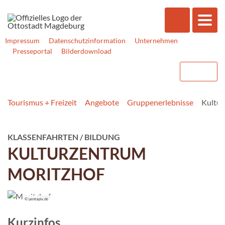
Impressum
Datenschutzinformation
Unternehmen
Presseportal
Bilderdownload
Tourismus + Freizeit
Angebote
Gruppen­erlebnisse
Kultur
KLASSENFAHRTEN / BILDUNG
KULTURZENTRUM
MORITZHOF
© pentapix.de
Kurzinfos