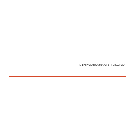
© LH Magdeburg (Jörg Preikschas)